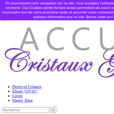
En poursuivant votre navigation sur ce site, vous acceptez l’utilisati
Contactez-nous
connecté. Ces Cookies (petits fichiers texte) permettent de suivre vo

Connexion
reconnaitre lors de votre prochaine visite et sécuriser votre connex
shopping_cart
Panier
(0)
quelque information que ce soit. Bonne visite sur l

Pierres et Cristaux
Élixirs "OVIA"
Livres
Stages_Blog
