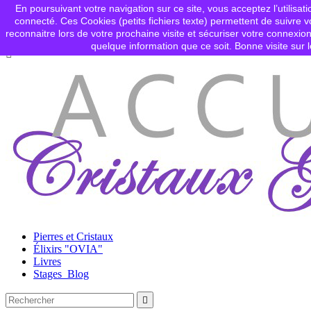
En poursuivant votre navigation sur ce site, vous acceptez l’utilisati
Contactez-nous
connecté. Ces Cookies (petits fichiers texte) permettent de suivre vo

Connexion
reconnaitre lors de votre prochaine visite et sécuriser votre connex
shopping_cart
Panier
(0)
quelque information que ce soit. Bonne visite sur l

Pierres et Cristaux
Élixirs "OVIA"
Livres
Stages_Blog
