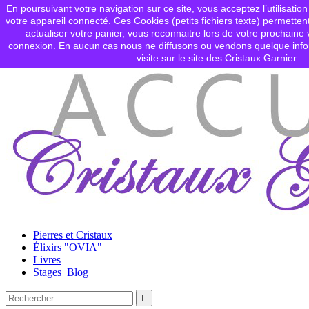
En poursuivant votre navigation sur ce site, vous acceptez l’utilisation
Contactez-nous
votre appareil connecté. Ces Cookies (petits fichiers texte) permettent

Connexion
actualiser votre panier, vous reconnaitre lors de votre prochaine v
shopping_cart
Panier
(0)
connexion. En aucun cas nous ne diffusons ou vendons quelque info

visite sur le site des Cristaux Garnier
Pierres et Cristaux
Élixirs "OVIA"
Livres
Stages_Blog
