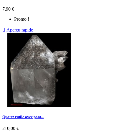
7,90 €
Promo !

Aperçu rapide
Quartz rutile avec pont...
210,00 €