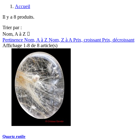
Accueil
Il y a 8 produits.
Trier par :
Nom, A à Z

Pertinence
Nom, A à Z
Nom, Z à A
Prix, croissant
Prix, décroissant
Affichage 1-8 de 8 article(s)
Quartz rutile