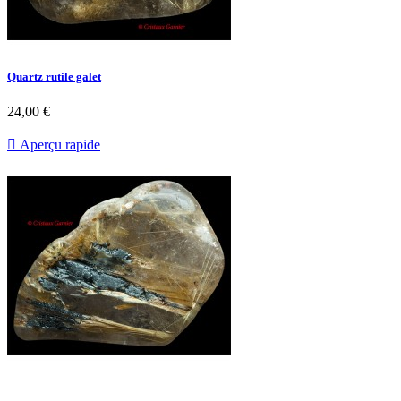
Quartz rutile galet
24,00 €

Aperçu rapide