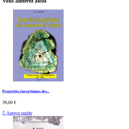
Vous aimerez aussi
Propriétés énergétiques des...
39,00 €

Aperçu rapide