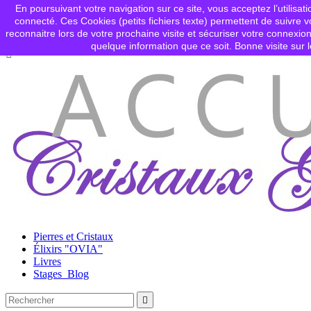
En poursuivant votre navigation sur ce site, vous acceptez l’utilisati
Contactez-nous
connecté. Ces Cookies (petits fichiers texte) permettent de suivre vo

Connexion
reconnaitre lors de votre prochaine visite et sécuriser votre connex
shopping_cart
Panier
(0)
quelque information que ce soit. Bonne visite sur l

Pierres et Cristaux
Élixirs "OVIA"
Livres
Stages_Blog
