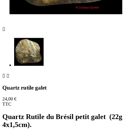



Quartz rutile galet
24,00 €
TTC
Quartz Rutile du Brésil
petit galet (22g
4x1,5cm).