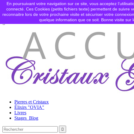
En poursuivant votre navigation sur ce site, vous acceptez l’utilisati
Contactez-nous
connecté. Ces Cookies (petits fichiers texte) permettent de suivre vo

Connexion
reconnaitre lors de votre prochaine visite et sécuriser votre connex
shopping_cart
Panier
(0)
quelque information que ce soit. Bonne visite sur l

Pierres et Cristaux
Élixirs "OVIA"
Livres
Stages_Blog
