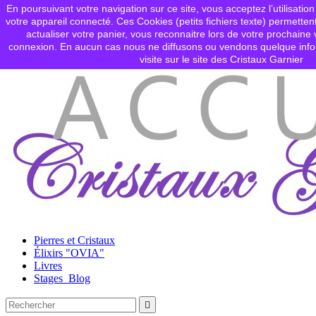
En poursuivant votre navigation sur ce site, vous acceptez l’utilisation
Contactez-nous
votre appareil connecté. Ces Cookies (petits fichiers texte) permettent

Connexion
actualiser votre panier, vous reconnaitre lors de votre prochaine v
shopping_cart
Panier
(0)
connexion. En aucun cas nous ne diffusons ou vendons quelque info

visite sur le site des Cristaux Garnier
Pierres et Cristaux
Élixirs "OVIA"
Livres
Stages_Blog
