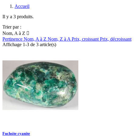
Accueil
Il y a 3 produits.
Trier par :
Nom, A à Z

Pertinence
Nom, A à Z
Nom, Z à A
Prix, croissant
Prix, décroissant
Affichage 1-3 de 3 article(s)
Fuchsite cyanite