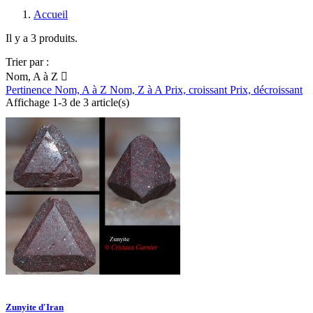
Accueil
Il y a 3 produits.
Trier par :
Nom, A à Z

Pertinence
Nom, A à Z
Nom, Z à A
Prix, croissant
Prix, décroissant
Affichage 1-3 de 3 article(s)
Zunyite d'Iran