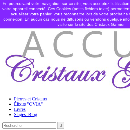
En poursuivant votre navigation sur ce site, vous acceptez l’utilisation
Contactez-nous
votre appareil connecté. Ces Cookies (petits fichiers texte) permettent

Connexion
actualiser votre panier, vous reconnaitre lors de votre prochaine v
shopping_cart
Panier
(0)
connexion. En aucun cas nous ne diffusons ou vendons quelque info

visite sur le site des Cristaux Garnier
Pierres et Cristaux
Élixirs "OVIA"
Livres
Stages_Blog
