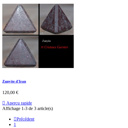
Zunyite d'Iran
120,00 €

Aperçu rapide
Affichage 1-3 de 3 article(s)

Précédent
1