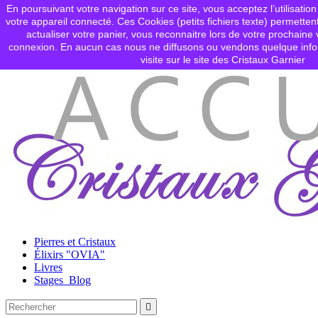
En poursuivant votre navigation sur ce site, vous acceptez l’utilisation
Contactez-nous
votre appareil connecté. Ces Cookies (petits fichiers texte) permettent

Connexion
actualiser votre panier, vous reconnaitre lors de votre prochaine v
shopping_cart
Panier
(0)
connexion. En aucun cas nous ne diffusons ou vendons quelque info

visite sur le site des Cristaux Garnier
Pierres et Cristaux
Élixirs "OVIA"
Livres
Stages_Blog
