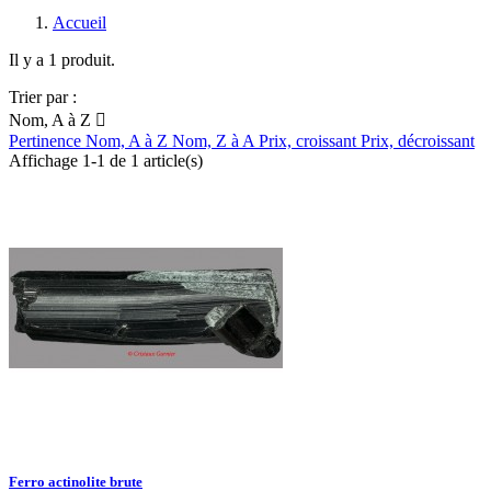
Accueil
Il y a 1 produit.
Trier par :
Nom, A à Z

Pertinence
Nom, A à Z
Nom, Z à A
Prix, croissant
Prix, décroissant
Affichage 1-1 de 1 article(s)
Ferro actinolite brute